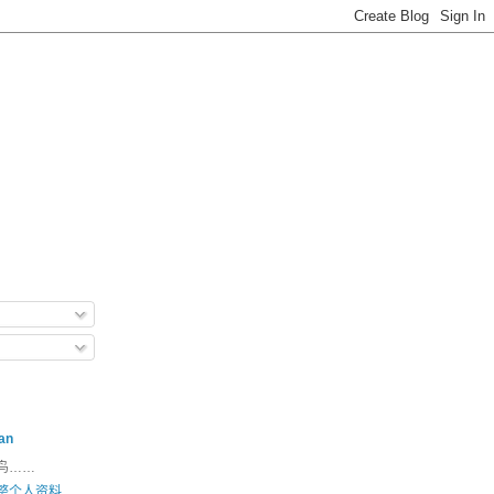
an
鸟……
整个人资料