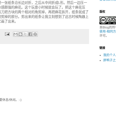
把一张纸条沿长边对折，之后从中间折成L形。然后一边压一
体感颇强的麻花。这个玩意小时候就会玩了。把这个麻花压
剪刀把方块的两个相对的角剪掉，再把麻花拆开，纸条就成了
版权
被剪掉的部分。剪出来的纸条让我立刻想到了远古时候陶器上
它画了出来。
本Blog的
使用-相同方
许可。
链接
我的个人
胖鸭子之
息/休闲。:-)