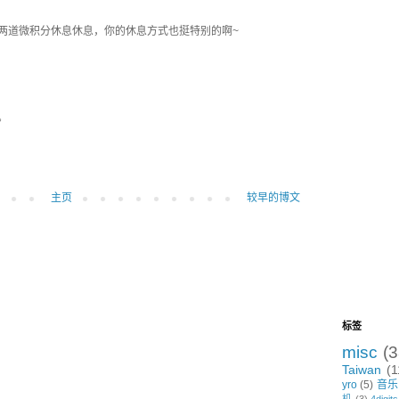
两道微积分休息休息，你的休息方式也挺特别的啊~
。
主页
较早的博文
标签
misc
(3
Taiwan
(1
yro
(5)
音乐