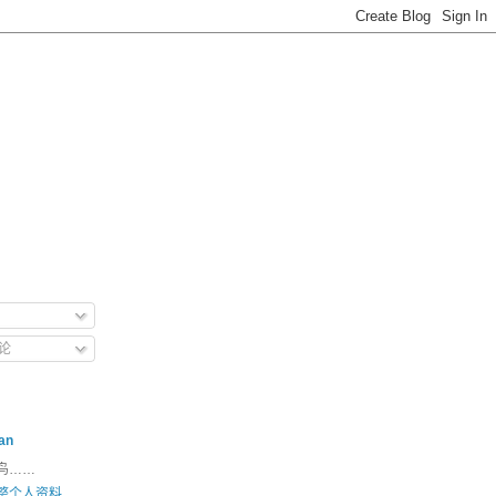
论
an
鸟……
整个人资料