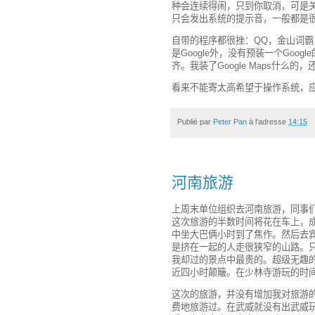
种会连续得闹，只到你取消，可是
只会发出系统的提示音，一般都是
自带的程序都很挫：QQ，金山词霸，
是Google外，没有预装一个Go
齐。我装了Google Maps什么
看来不能寄太高希望于操作系统，
Publié par
Peter Pan
à l'adresse
14:15
河南旅游
上周末单位组织去河南旅游，同事
这次旅游的半数时间将花在车上，成
中坐大巴俩小时到了焦作。然后去
是挤在一起的人走很狭窄的山路。只
我却过的景点中最贵的。超级无趣
近四小时颠簸。在少林寺游玩的时
这次的旅游，并没有增加我对旅游
费地旅游过。在武威就没有出武威