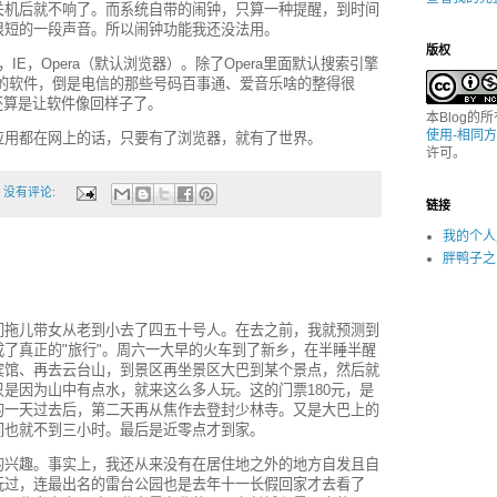
关机后就不响了。而系统自带的闹钟，只算一种提醒，到时间
很短的一段声音。所以闹钟功能我还没法用。
版权
IE，Opera（默认浏览器）。除了Opera里面默认搜索引擎
ogle的软件，倒是电信的那些号码百事通、爱音乐啥的整得很
的，还算是让软件像回样子了。
本Blog的
使用-相同方
应用都在网上的话，只要有了浏览器，就有了世界。
许可。
没有评论:
链接
我的个人
胖鸭子之
们拖儿带女从老到小去了四五十号人。在去之前，我就预测到
了真正的"旅行"。周六一大早的火车到了新乡，在半睡半醒
宾馆、再去云台山，到景区再坐景区大巴到某个景点，然后就
是因为山中有点水，就来这么多人玩。这的门票180元，是
的一天过去后，第二天再从焦作去登封少林寺。又是大巴上的
间也就不到三小时。最后是近零点才到家。
的兴趣。事实上，我还从来没有在居住地之外的地方自发且自
玩过，连最出名的雷台公园也是去年十一长假回家才去看了