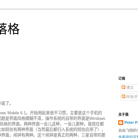
落格
订阅
博文
所有评
升级了。
dows Mobile 6.1。开始用起来很不习惯，主要是这个手机的
关于我
题是界面风格模糊不清，操作系统的自带的界面是Windows
Peter P
个风格的界面。两种界面一会儿这种，一会儿那种，我现在都
比如短信有两种界面（当然最后都归入系统的短信应用了），
自由飞翔的
种界面，闹钟有两种。这个闹钟是真正的两种，三星自带的那
查看我的完