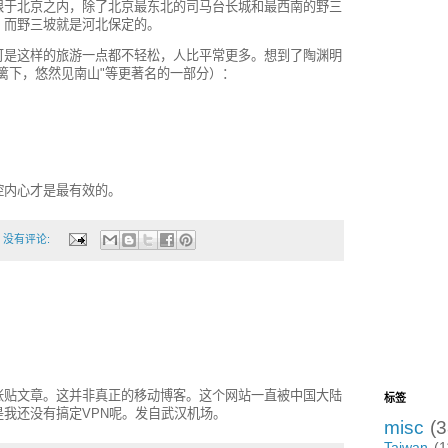
限于北京之内，除了北京最东北的司马台长城和最西南的野三
，而野三坡就是河北保定的。
可是这样的旅游一点都不轻松，人比平常更多。想到了陶渊明
篱下，悠然见南山"等更著名的一部分）：
控内心才是最有效的。
没有评论:
张贴文章。这并非真正的移动博客。这个网站一直被中国大陆
标签
我还没有搞定VPN呢。发自武汉机场。
misc
(3
Taiwan
(1