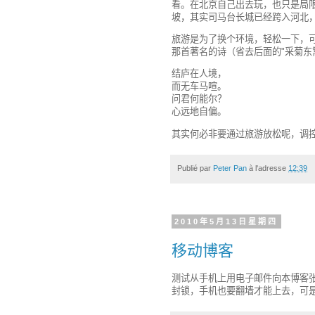
看。在北京自己出去玩，也只是局
坡，其实司马台长城已经跨入河北
旅游是为了换个环境，轻松一下，
那首著名的诗（省去后面的"采菊东
结庐在人境，
而无车马喧。
问君何能尔？
心远地自偏。
其实何必非要通过旅游放松呢，调
Publié par
Peter Pan
à l'adresse
12:39
2010年5月13日星期四
移动博客
测试从手机上用电子邮件向本博客
封锁，手机也要翻墙才能上去，可是