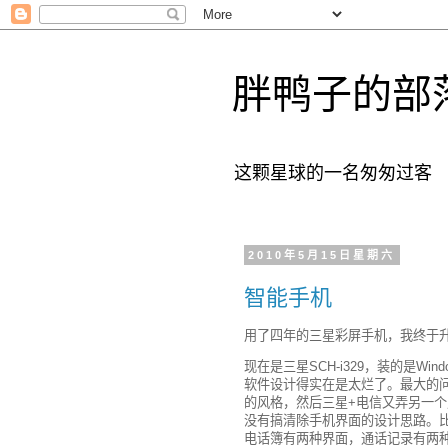
胖鸭子的部
这颗星球的一名匆匆过客
2010年5月15日星期六
智能手机
用了四年的三星彩屏手机，我终于
现在是三星SCH-i329，装的是Win
软件设计得实在是太烂了。最大的问
的风格，然后三星+电信又弄另一
没有搞清除手机界面的设计思路。
电话簿有两种界面，通话记录有两