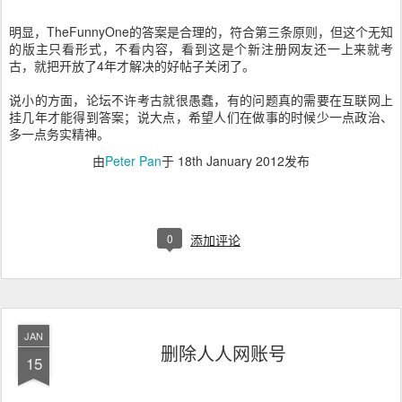
明显，TheFunnyOne的答案是合理的，符合第三条原则，但这个无知
的版主只看形式，不看内容，看到这是个新注册网友还一上来就考
古，就把开放了4年才解决的好帖子关闭了。
说小的方面，论坛不许考古就很愚蠢，有的问题真的需要在互联网上
挂几年才能得到答案；说大点，希望人们在做事的时候少一点政治、
多一点务实精神。
由
Peter Pan
于
18th January 2012
发布
0
添加评论
JAN
删除人人网账号
15