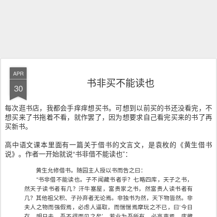
APR
书非买不能读也
30
每次逛书店，我都会手痒痒想买书。可想到以前买的书还没看完，不
想买来了书拖着不看，就作罢了，因为想要求自己看完买来的书了再
买新书。
高中语文课本里面有一篇关于借书的文言文，是袁枚的《黄生借书
说》。作者一开始就说“书非借不能读也”：
黄生允修借书。随园主人授以书而告之曰：
“书非借不能读也。子不闻藏书者乎？七略四库，天子之书，
然天子读书者有几？汗牛塞屋，富贵家之书，然富贵人读书者有
几？其他祖父积、子孙弃者无论焉。非独书为然，天下物皆然。非
夫人之物而强假焉，必虑人逼取，而惴惴焉摩玩之不已，曰‘今日
存，明日去，吾不得而见之矣’。若业为吾所有，必高束焉，庋藏