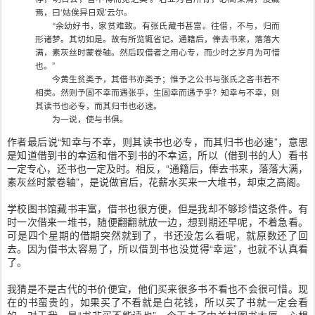
焉，曰‘姑俟异日观’云尔。
“余幼好书，家贫难致。有张氏藏书甚富。往借，不与，归而
形诸梦。其切如是。故有所览辄省记。通籍后，俸去书来，落落大
满，素灰丝时蒙卷轴。然后叹借者之用心专，而少时之岁月为可惜
也。”
今黄生贫类予，其借书亦类予；惟予之公书与张氏之吝书若不
相类。然则予固不幸而遇张乎，生固幸而遇予乎？知幸与不幸，则
其读书也必专，而其归书也必速。
为一说，使与书俱。
作者最后说“知幸与不幸，则其读书也必专，而其归书也必速”，意思
是知道借到书的幸运和借不到书的不幸运，所以（借到书的人）看书
一定专心，还书也一定及时。相反，“通籍后，俸去书来，落落大满，
素灰丝时蒙卷轴”，是说做官后，花薪水买来一大堆书，却束之高阁。
学校图书馆藏书丰富，借书也很方便，但是我却不够珍惜这条件。有
时一次借来一堆书，随便翻翻就放一边，想到期还早呢，不着急看。
可是四个星期的借期突然就到了，书还没怎么看呢，就原数还了回
去。因为借书太容易了，所以借到书也没觉得“幸运”，也就不认真看
了。
我猜是不是古代的书价便宜，他们买来很多书不看也不会很可惜。现
在的书蛮贵的，如果买了不看就是白花钱，所以买了书就一定会看