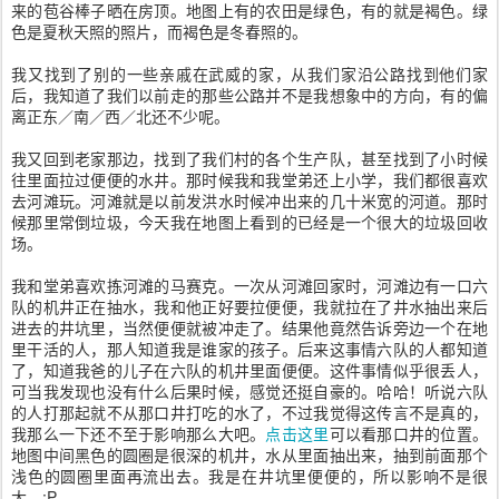
来的苞谷棒子晒在房顶。地图上有的农田是绿色，有的就是褐色。绿
色是夏秋天照的照片，而褐色是冬春照的。
我又找到了别的一些亲戚在武威的家，从我们家沿公路找到他们家
后，我知道了我们以前走的那些公路并不是我想象中的方向，有的偏
离正东／南／西／北还不少呢。
我又回到老家那边，找到了我们村的各个生产队，甚至找到了小时候
往里面拉过便便的水井。那时候我和我堂弟还上小学，我们都很喜欢
去河滩玩。河滩就是以前发洪水时候冲出来的几十米宽的河道。那时
候那里常倒垃圾，今天我在地图上看到的已经是一个很大的垃圾回收
场。
我和堂弟喜欢拣河滩的马赛克。一次从河滩回家时，河滩边有一口六
队的机井正在抽水，我和他正好要拉便便，我就拉在了井水抽出来后
进去的井坑里，当然便便就被冲走了。结果他竟然告诉旁边一个在地
里干活的人，那人知道我是谁家的孩子。后来这事情六队的人都知道
了，知道我爸的儿子在六队的机井里面便便。这件事情似乎很丢人，
可当我发现也没有什么后果时候，感觉还挺自豪的。哈哈！听说六队
的人打那起就不从那口井打吃的水了，不过我觉得这传言不是真的，
我那么一下还不至于影响那么大吧。
点击这里
可以看那口井的位置。
地图中间黑色的圆圈是很深的机井，水从里面抽出来，抽到前面那个
浅色的圆圈里面再流出去。我是在井坑里便便的，所以影响不是很
大。:P