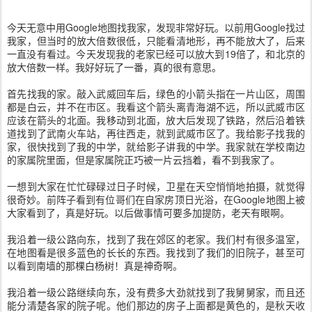
今天无意中用Google地图找我家，发现非常好玩。以前用Google找过
我家，但当时的放大倍数很低，只能看清地形，再不能放大了，后来
一直没有看过。今天发现我的老家已经可以放大到19倍了，和北京的
放大倍数一样。我好好玩了一番，真的很有意思。
首先找我的家。敲入武威回车后，绿色的小箭头指在一片山区，周围
都是白云，并不在市区。我看这个箭头离青海湖不远，所以武威市区
应该在箭头的北面。我移动到北面，放大后发现了铁路，然后沿着铁
道找到了武南火车站，再往西走，就到武威市区了。我给影子找我的
家，很快找到了我的中学，就给影子讲我的中学。我家就在学校南边
的家属院里面，但是家属院正巧被一片云挡着，看不到我家了。
一想到大家在忙忙碌碌过日子时候，卫星在天空悄悄地拍摄，就觉得
很奇妙。前阵子看到有位哥们在自家房顶日光浴，在Google地图上被
大家看到了，真是好玩。以后做事情可要多加提防，老天有眼啊。
我沿着一级公路向东，找到了我在郊区的老家。我们村有很多温室，
在地图看是很多蓝色的长长的东西。我找到了我们的旧院子，甚至可
以看到南墙的那棵白杨树！真是神奇啊。
我沿着一级公路继续向东，没有费多大劲就找到了我舅舅家，而且还
能分清楚各家的院子呢。他们那边的房子上面都是黄色的，是秋天收