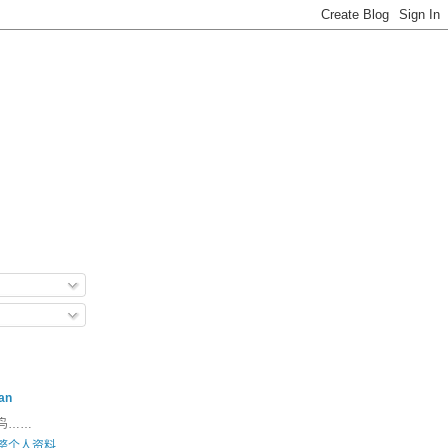
an
鸟……
整个人资料