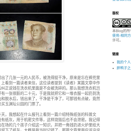
版权
本Blog的
使用-相同方
许可。
链接
我的个人
胖鸭子之
捞出了几张一元的人民币，被洗得挺干净，原来是忘在裤兜里
》上看到一篇读者来信，这位读者提到《读者》某篇文章中作
后纠正说钱在洗衣机里面是不会被洗碎的。那么我想洗衣机岂
好有一张很脏的二十元，于是我就把它和一堆衣服一起扔到洗
洗和脱水后，钱出来了，干净是干净了，可那钱有点破，竟然
来买玉渊坛公园的门票了。
冬天，我想起在什么报刊上看到一篇介绍特殊纸张的科普文
没有纸灰，用于机密文件等，这样烧毁后也不会泄密。我记得
给在场的几个孩子介绍这一知识，并把一角钱扔进火炉里给大
是留下了纸灰。大概是我当时记错了，那篇文章里面应该没说