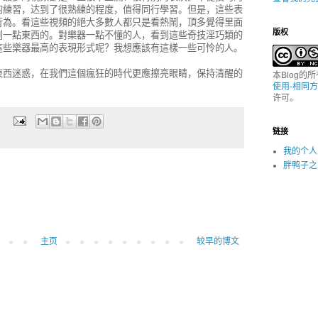
的練習，达到了很熟練的程度，值得同行學習。但是，這些表
行為。看這些視頻的絕大多數人都只是看熱鬧，頂多覺得里面
版权
到一點東西的。對樂器一點不懂的人，看到這些奇技淫巧類的
這些樂器最高的表現形式呢？我想應該有這樣一些可怜的人。
東西迷惑，在我們這個瘋狂的時代更應擦亮眼睛，保持清醒的
本Blog的
使用-相同方
许可。
链接
我的个人
胖鸭子之
主页
较早的博文