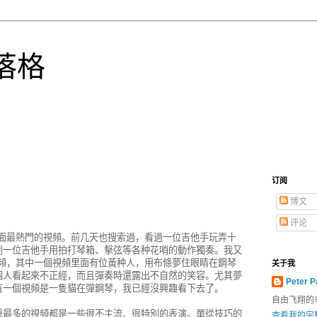
落格
订阅
博文
评论
，點了前面最熱門的視頻。前几天也搜索過，看過一位吉他手玩弄十
到一位吉他手用拍打琴箱、擊弦等各种花哨的動作獨奏。我又
的視頻，其中一個視頻里面有位黃种人，用布條夢住眼睛在鋼琴
关于我
個人看起來不正經，而且彈奏時還露出不自然的笑容。尤其夢
Peter P
有一個視頻是一隻貓在彈鋼琴，我已經沒興趣看下去了。
自由飞翔的
擊最多的視頻都是一些很不主流、很特別的表演。單從技巧的
查看我的完