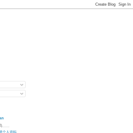
an
鸟……
整个人资料