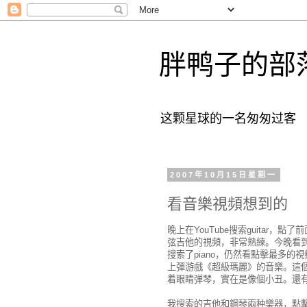
胖鸭子的部
这颗星球的一名匆匆过客
2007年10月15日星期一
看音樂視頻想到的
晚上在YouTube搜索guitar
弦吉他的視頻，非常熟練。今晚看
搜索了piano，仍然看點擊最多
上彈游戲《超級瑪麗》的音樂。這
着眼睛弹琴，實在是像個小丑。還
我搜索的吉他和鋼琴兩种樂器，點