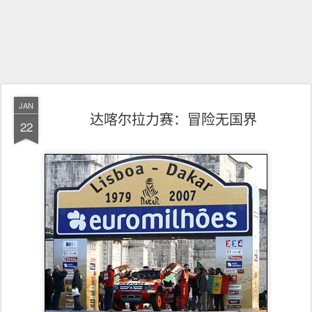
JAN
达喀尔拉力赛：冒险无国界
22