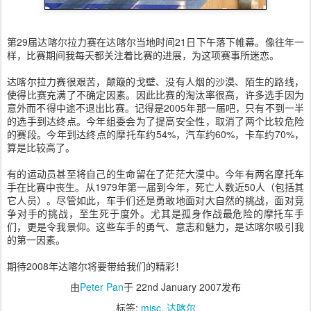
第29届达喀尔拉力赛在达喀尔当地时间21日下午落下帷幕。像往年一
样，比赛期间我每天都关注着比赛的进展，为这项赛事所迷恋。
达喀尔拉力赛很艰苦，颠簸的戈壁、没有人烟的沙漠、陌生的路线，
使得比赛充满了不确定因素。因此比赛的淘汰率很高，许多选手因为
意外而不得中途不退出比赛。记得是2005年那一届吧，只有不到一半
的选手到达终点。今年组委会为了提高安全性，取消了两个比较危险
的赛段。今年到达终点的摩托车约54%，汽车约60%，卡车约70%，
算是比较高了。
有的运动员甚至将自己的生命留在了茫茫大漠中。今年有两名摩托车
手在比赛中丧生。从1979年第一届到今年，死亡人数近50人（包括其
它人员）。尽管如此，车手们还是勇敢地面对大自然的挑战，面对竞
争对手的挑战，至生死于度外。尤其是孤身作战最危险的摩托车手
们，更是令我景仰。这些车手的勇气、意志和魅力，是达喀尔吸引我
的第一因素。
期待2008年达喀尔将要带给我们的精彩！
由
Peter Pan
于
22nd January 2007
发布
标签:
misc
达喀尔